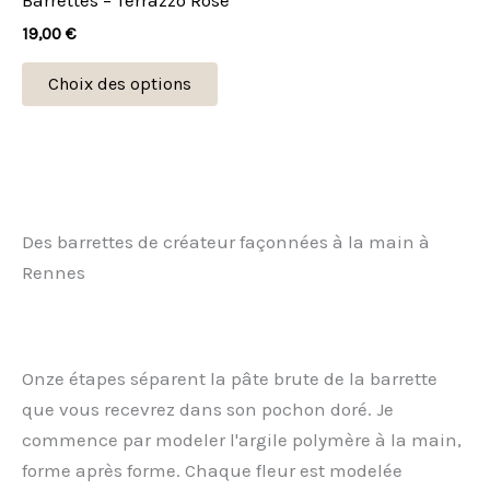
être
19,00
€
choisies
sur
Choix des options
la
page
du
produit
Des barrettes de créateur façonnées à la main à
Rennes
Onze étapes séparent la pâte brute de la barrette
que vous recevrez dans son pochon doré. Je
commence par modeler l'argile polymère à la main,
forme après forme. Chaque fleur est modelée