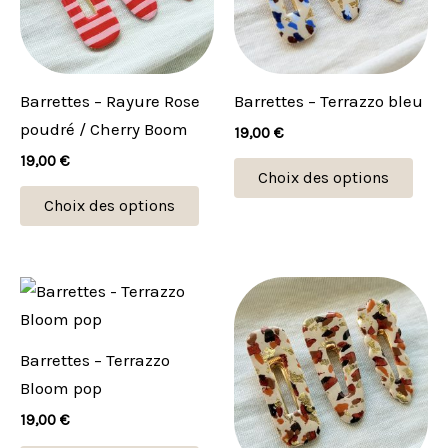
variations.
vari
Les
Les
options
opti
peuvent
peu
Barrettes – Rayure Rose
Barrettes – Terrazzo bleu
être
être
poudré / Cherry Boom
19,00
€
choisies
choi
19,00
€
sur
sur
Choix des options
la
la
Choix des options
page
pag
du
du
produit
prod
Ce
Ce
produit
prod
a
a
Barrettes – Terrazzo
plusieurs
plus
Bloom pop
variations.
vari
19,00
€
Les
Les