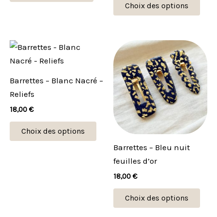
la
Choix des options
pag
du
prod
Ce
Ce
produit
prod
a
a
Barrettes – Blanc Nacré –
plusieurs
plus
Reliefs
variations.
vari
18,00
€
Les
Les
options
opti
Choix des options
peuvent
peu
Barrettes – Bleu nuit
être
être
feuilles d’or
choisies
choi
18,00
€
sur
sur
la
la
Choix des options
page
pag