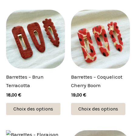
du
du
produit
prod
Ce
Ce
produit
prod
a
a
plusieurs
plus
variations.
vari
Les
Les
options
opti
peuvent
peu
Barrettes – Brun
Barrettes – Coquelicot
être
être
Terracotta
Cherry Boom
choisies
choi
18,00
€
19,00
€
sur
sur
la
la
Choix des options
Choix des options
page
pag
du
du
produit
prod
Ce
Ce