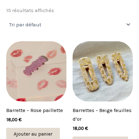
15 résultats affichés
Ce
prod
a
plus
vari
Les
opti
peu
Barrette – Rose paillette
Barrettes – Beige feuilles
être
d’or
18,00
€
choi
18,00
€
sur
Ajouter au panier