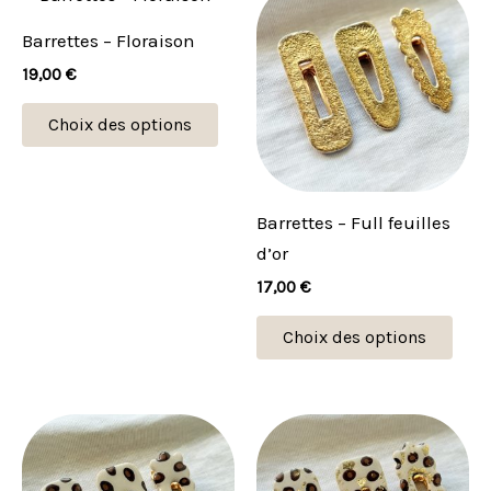
produit
prod
Barrettes – Floraison
a
a
19,00
€
plusieurs
plus
variations.
vari
Choix des options
Les
Les
options
opti
peuvent
peu
Barrettes – Full feuilles
être
être
d’or
choisies
choi
17,00
€
sur
sur
la
la
Choix des options
page
pag
du
du
produit
prod
Ce
Ce
produit
prod
a
a