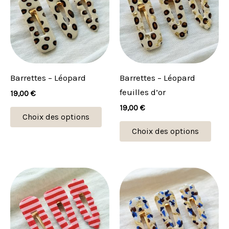
plusieurs
plus
variations.
vari
Les
Les
options
opti
peuvent
peu
Barrettes – Léopard
Barrettes – Léopard
être
être
feuilles d’or
19,00
€
choisies
choi
19,00
€
sur
sur
Choix des options
la
la
Choix des options
page
pag
du
du
produit
prod
Ce
Ce
produit
prod
a
a
plusieurs
plus