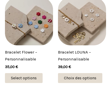
Ce
Ce
produit
prod
a
a
plusieurs
plus
variations.
vari
Les
Les
options
opti
peuvent
peu
Bracelet Flower –
Bracelet LOUNA –
être
être
Personnalisable
Personnalisable
choisies
choi
35,00
€
39,00
€
sur
sur
la
la
Select options
Choix des options
page
pag
du
du
produit
prod