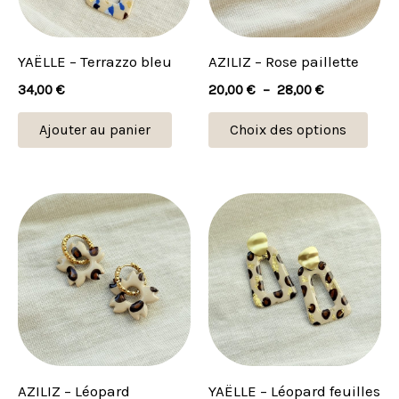
Les
opti
peu
YAËLLE – Terrazzo bleu
AZILIZ – Rose paillette
être
34,00
€
20,00
€
–
28,00
€
choi
sur
Ajouter au panier
Choix des options
la
pag
du
Plage
Ce
de
prod
produit
prix :
22,00 €
a
à
plusieurs
28,00 €
variations.
Les
options
peuvent
AZILIZ – Léopard
YAËLLE – Léopard feuilles