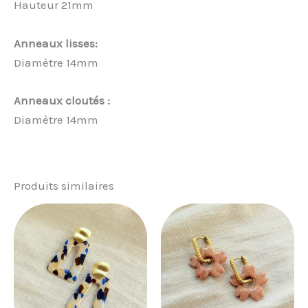
Hauteur 21mm
Anneaux lisses:
Diamètre 14mm
Anneaux cloutés :
Diamètre 14mm
Produits similaires
Plage
Ce
de
prod
prix :
20,00 €
a
à
plus
28,00 €
vari