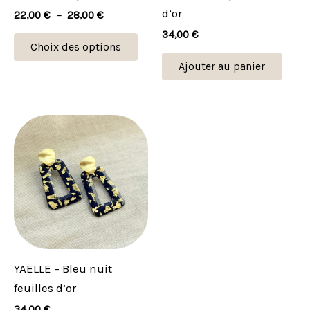
être
d’or
22,00
€
–
28,00
€
choisies
34,00
€
sur
Choix des options
la
Ajouter au panier
page
du
produit
YAËLLE – Bleu nuit
feuilles d’or
34,00
€