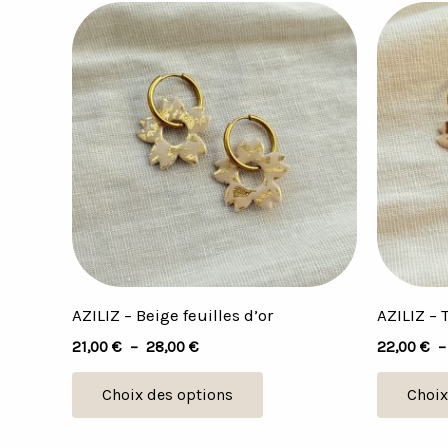
Plage
Ce
de
produit
prix :
21,00 €
a
à
plusieurs
28,00 €
variations.
Les
options
peuvent
être
choisies
sur
AZILIZ – Beige feuilles d’or
AZILIZ – 
la
21,00
€
–
28,00
€
22,00
€
page
du
Choix des options
Choix
produit