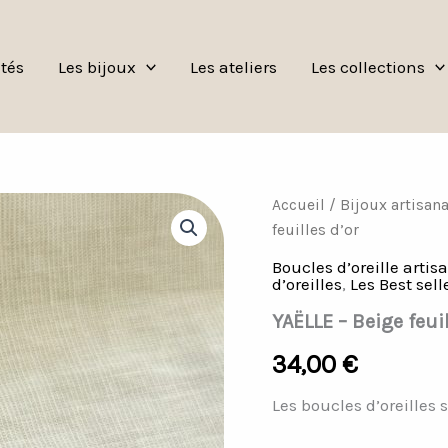
tés
Les bijoux
Les ateliers
Les collections
quantité
Accueil
/
Bijoux artisan
de
feuilles d’or
YAËLLE -
Beige
Boucles d’oreille artis
feuilles
d’oreilles
,
Les Best sell
d'or
YAËLLE – Beige feuil
34,00
€
Les boucles d’oreilles