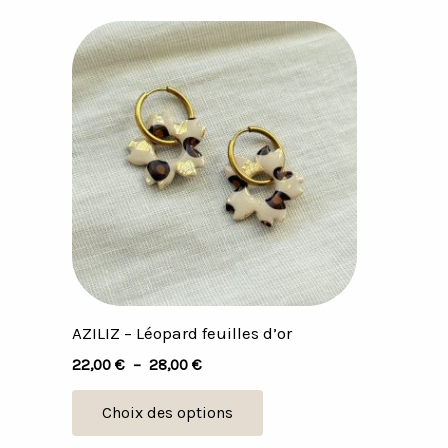
Plage
Ce
de
produit
prix :
22,00 €
a
à
plusieurs
28,00 €
variations.
Les
options
peuvent
être
choisies
sur
AZILIZ – Léopard feuilles d’or
la
22,00
€
–
28,00
€
page
du
Choix des options
produit