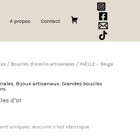
A propos
Contact
P
a
n
i
e
aux
/
Boucles d’oreille artisanales
/ YAËLLE – Beige
r
anales
,
Bijoux artisanaux
,
Grandes boucles
ers
les d’or
 sont uniques, aucune n’est identique