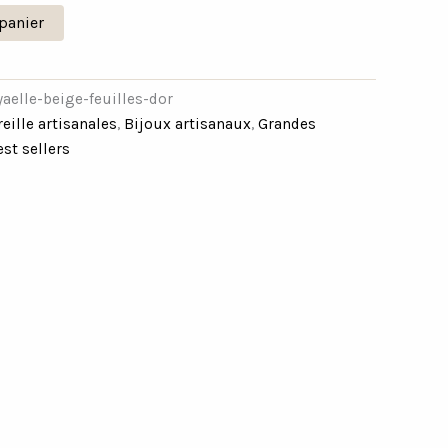
panier
yaelle-beige-feuilles-dor
eille artisanales
,
Bijoux artisanaux
,
Grandes
est sellers