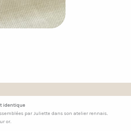
Avis (0)
t identique
assemblées par Juliette dans son atelier rennais.
r or.