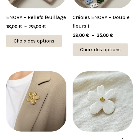
options
opti
peuvent
peu
ENORA – Reliefs feuillage
Créoles ENORA – Double
être
être
fleurs 1
18,00
€
–
25,00
€
choisies
choi
32,00
€
–
35,00
€
sur
sur
Choix des options
la
la
Choix des options
page
pag
du
du
produit
prod