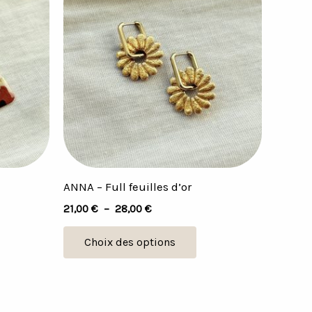
prix :
21,00 €
a
à
plusieurs
28,00 €
variations.
Les
options
peuvent
être
choisies
sur
ANNA – Full feuilles d’or
la
21,00
€
–
28,00
€
page
du
Choix des options
produit