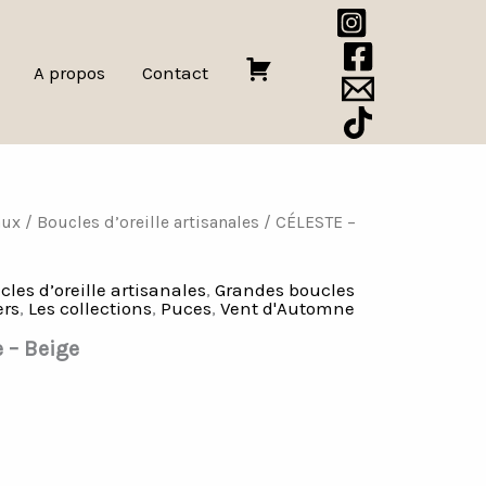
A propos
Contact
P
a
n
i
e
aux
/
Boucles d’oreille artisanales
/ CÉLESTE –
r
cles d’oreille artisanales
,
Grandes boucles
ers
,
Les collections
,
Puces
,
Vent d'Automne
 – Beige