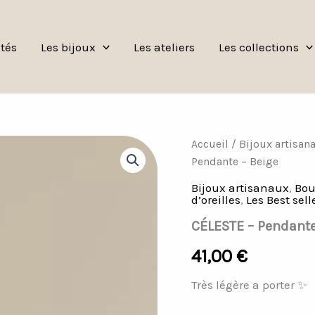
tés
Les bijoux
Les ateliers
Les collections
quantité
Accueil
/
Bijoux artisan
de
Pendante – Beige
CÉLESTE
-
Bijoux artisanaux
,
Bou
Pendante
d’oreilles
,
Les Best sell
-
CÉLESTE – Pendante
Beige
41,00
€
Très légère a porter ✨