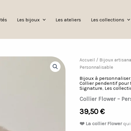
tés
Les bijoux
Les ateliers
Les collections
quantité
Accueil
/
Bijoux artisan
de
Personnalisable
Collier
Flower
Bijoux à personnaliser
-
Collier pendentif pou
Signature
,
Les collect
Personnalisable
Collier Flower – Pe
39,50
€
❤️ La collier Flower
qui