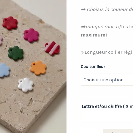
➡️ Choisis la couleur d
➡️Indique moi
ta/tes le
maximum
)
Longueur collier rég
✨
Couleur fleur
Lettre et/ou chiffre ( 