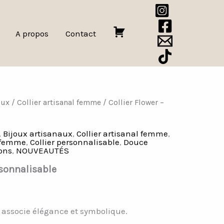
A propos
Contact
P
a
n
i
e
aux
/
Collier artisanal femme
/ Collier Flower –
r
,
Bijoux artisanaux
,
Collier artisanal femme
,
r femme
,
Collier personnalisable
,
Douce
ions
,
NOUVEAUTÉS
rsonnalisable
 associe élégance et symbolique.