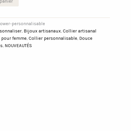
panier
flower-personnalisable
rsonnaliser
,
Bijoux artisanaux
,
Collier artisanal
if pour femme
,
Collier personnalisable
,
Douce
ns
,
NOUVEAUTÉS