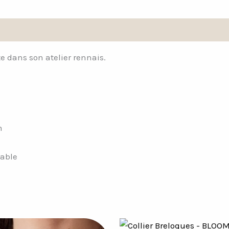
Avis (0)
te dans son atelier rennais.
m
dable