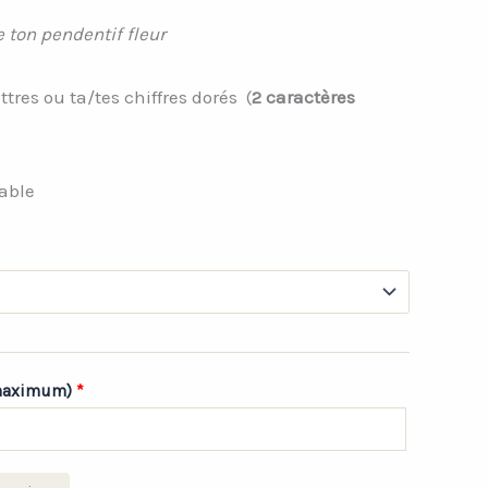
e ton pendentif fleur
ttres ou ta/tes chiffres dorés (
2 caractères
lable
2 maximum)
*