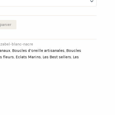
panier
izabel-blanc-nacre
sanaux
,
Boucles d’oreille artisanales
,
Boucles
s fleurs
,
Eclats Marins
,
Les Best sellers
,
Les