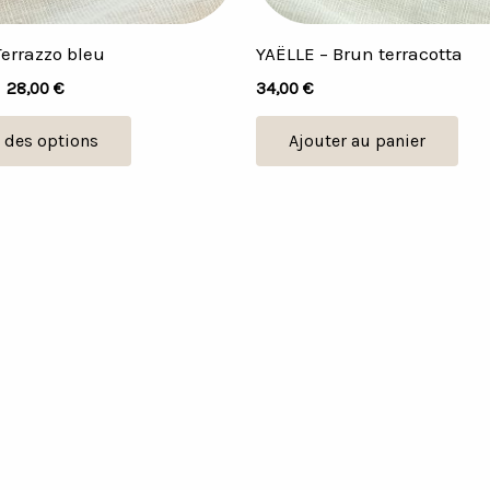
choisies
sur
Terrazzo bleu
YAËLLE – Brun terracotta
la
–
28,00
€
34,00
€
page
du
 des options
Ajouter au panier
produit