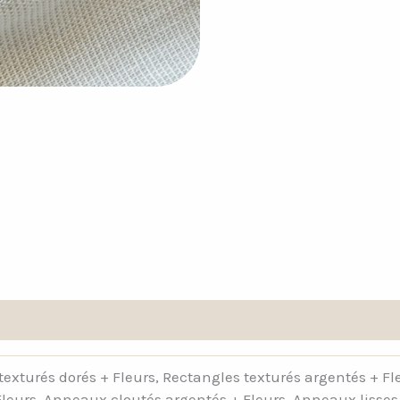
texturés dorés + Fleurs, Rectangles texturés argentés + Fle
leurs, Anneaux cloutés argentés + Fleurs, Anneaux lisses 