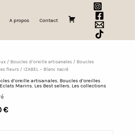
A propos
Contact
P
a
n
i
e
aux
/
Boucles d’oreille artisanales
/
Boucles
Plage
r
es fleurs
/ IZABEL – Blanc nacré
de
cles d’oreille artisanales
,
Boucles d’oreilles
Eclats Marins
,
Les Best sellers
,
Les collections
prix :
ré
21,00 €
0
€
à
28,00 €