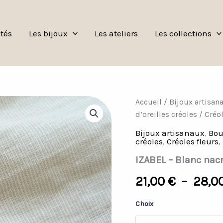
tés
Les bijoux
Les ateliers
Les collections
quantité
Accueil
/
Bijoux artisan
de
d’oreilles créoles
/
Créol
IZABEL
-
Bijoux artisanaux
,
Bou
Blanc
créoles
,
Créoles fleurs
,
nacré
IZABEL – Blanc nac
21,00
€
–
28,0
Choix