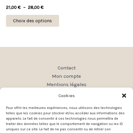
variations.
21,00
€
–
28,00
€
Les
options
Choix des options
peuvent
être
choisies
sur
la
Contact
page
Mon compte
du
Mentions légales
produit
Conditions générales de vente
Cookies
Politique de confidentialité
Pour offrir les meilleures expériences, nous utilisons des technologies
Plan du site
telles que les cookies pour stocker et/ou accéder aux informations des
appareils. Le fait de consentir à ces technologies nous permettra de
traiter des données telles que le comportement de navigation ou les ID
uniques sur ce site. Le fait de ne pas consentir ou de retirer son