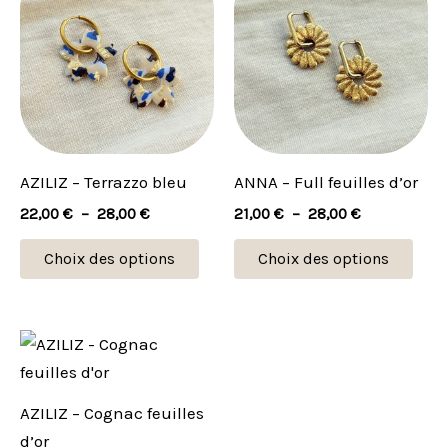
produit
prod
prix :
prix :
22,00 €
21,00 €
a
a
à
à
plusieurs
plus
28,00 €
28,00 €
variations.
vari
Les
Les
options
opti
peuvent
peu
AZILIZ – Terrazzo bleu
ANNA – Full feuilles d’or
être
être
22,00
€
–
28,00
€
21,00
€
–
28,00
€
choisies
choi
sur
sur
Choix des options
Choix des options
la
la
page
pag
du
du
Plage
Ce
de
produit
prod
produit
prix :
21,00 €
a
AZILIZ – Cognac feuilles
à
plusieurs
28,00 €
d’or