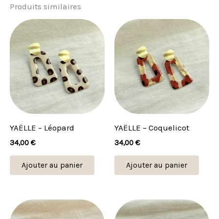
Produits similaires
YAËLLE – Léopard
YAËLLE – Coquelicot
34,00
€
34,00
€
Ajouter au panier
Ajouter au panier
Plage
Plage
Ce
Ce
de
de