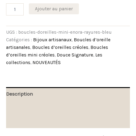
Ajouter au panier
UGS :
boucles-doreilles-mini-enora-rayures-bleu
Catégories :
Bijoux artisanaux
,
Boucles d’oreille
artisanales
,
Boucles d’oreilles créoles
,
Boucles
d’oreilles mini créoles
,
Douce Signature
,
Les
collections
,
NOUVEAUTÉS
Description
Informations complémentaires
Avis (0)