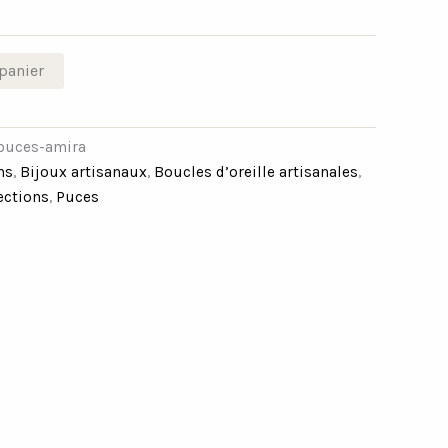
panier
-puces-amira
hs
,
Bijoux artisanaux
,
Boucles d’oreille artisanales
,
ections
,
Puces