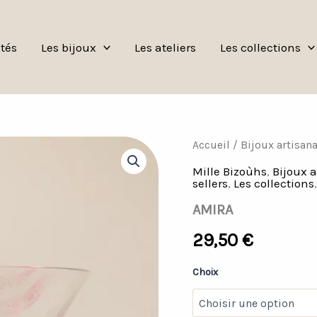
tés
Les bijoux
Les ateliers
Les collections
quantité
Accueil
/
Bijoux artisan
de
Mille Bizoùhs
,
Bijoux 
AMIRA
sellers
,
Les collections
AMIRA
29,50
€
Choix