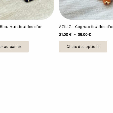
pe
êtr
cho
su
Bleu nuit feuilles d’or
AZILIZ – Cognac feuilles d’o
la
21,00
€
–
28,00
€
pa
du
er au panier
Choix des options
pr