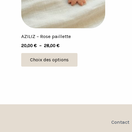
peuvent
être
choisies
sur
AZILIZ – Rose paillette
la
20,00
€
–
28,00
€
page
du
Choix des options
produit
Contact