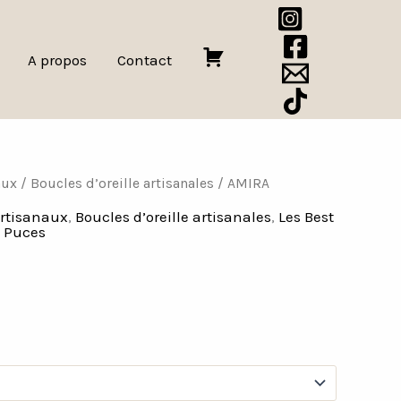
A propos
Contact
P
a
n
i
e
aux
/
Boucles d’oreille artisanales
/ AMIRA
r
artisanaux
,
Boucles d’oreille artisanales
,
Les Best
,
Puces