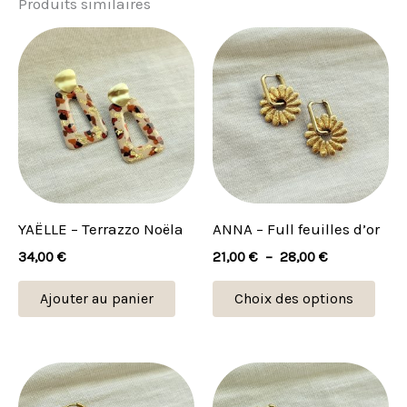
Produits similaires
Plage
Ce
de
prod
prix :
21,00 €
a
à
plus
28,00 €
vari
Les
opti
peu
YAËLLE – Terrazzo Noëla
ANNA – Full feuilles d’or
être
34,00
€
21,00
€
–
28,00
€
choi
sur
Ajouter au panier
Choix des options
la
pag
du
Plage
Plage
Ce
Ce
de
de
prod
produit
prod
prix :
prix :