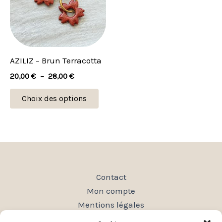
28,00 €
variations.
Les
options
peuvent
AZILIZ – Brun Terracotta
être
20,00
€
–
28,00
€
choisies
sur
Choix des options
la
page
du
produit
Contact
Mon compte
Mentions légales
Conditions générales de vente