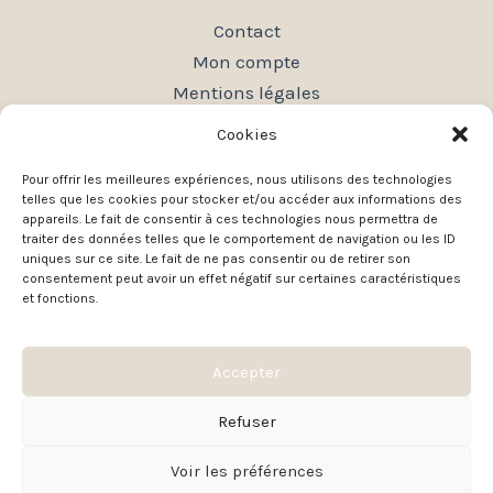
Contact
Mon compte
Mentions légales
Conditions générales de vente
Cookies
Politique de confidentialité
Pour offrir les meilleures expériences, nous utilisons des technologies
Plan du site
telles que les cookies pour stocker et/ou accéder aux informations des
appareils. Le fait de consentir à ces technologies nous permettra de
traiter des données telles que le comportement de navigation ou les ID
uniques sur ce site. Le fait de ne pas consentir ou de retirer son
consentement peut avoir un effet négatif sur certaines caractéristiques
et fonctions.
Accepter
Copyright © 2026 Bizouhcreation
Refuser
Site web réalisé par
Laurent-Webcréation
Voir les préférences
SEO réalisé par
Matthieu Texier