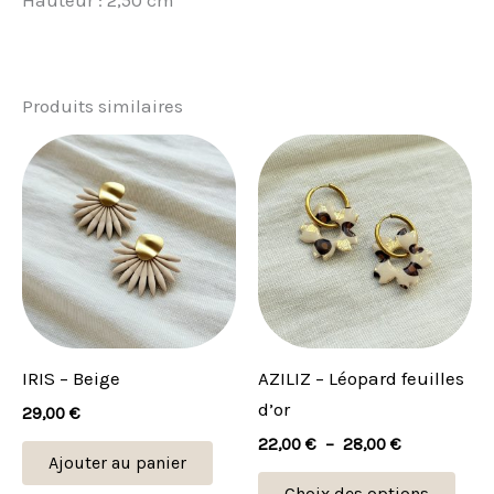
Produits similaires
Plage
Ce
de
prod
prix :
22,00 €
a
à
plus
28,00 €
vari
Les
opti
peu
IRIS – Beige
AZILIZ – Léopard feuilles
être
d’or
29,00
€
choi
22,00
€
–
28,00
€
sur
Ajouter au panier
la
Choix des options