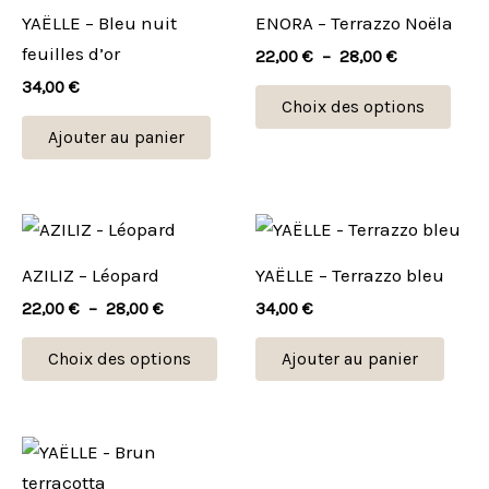
22,00 €
a
YAËLLE – Bleu nuit
ENORA – Terrazzo Noëla
à
plus
28,00 €
feuilles d’or
22,00
€
–
28,00
€
vari
34,00
€
Les
Choix des options
opti
Ajouter au panier
peu
être
choi
Plage
Ce
de
sur
produit
prix :
AZILIZ – Léopard
YAËLLE – Terrazzo bleu
la
22,00 €
a
à
22,00
€
–
28,00
€
34,00
€
pag
plusieurs
28,00 €
du
variations.
Choix des options
Ajouter au panier
prod
Les
options
peuvent
être