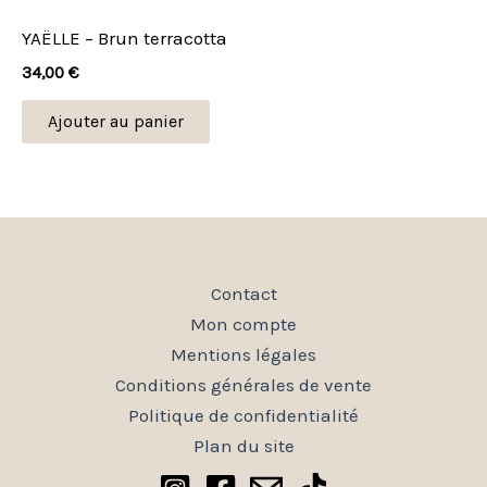
choisies
YAËLLE – Brun terracotta
sur
34,00
€
la
page
Ajouter au panier
du
produit
Contact
Mon compte
Mentions légales
Conditions générales de vente
Politique de confidentialité
Plan du site