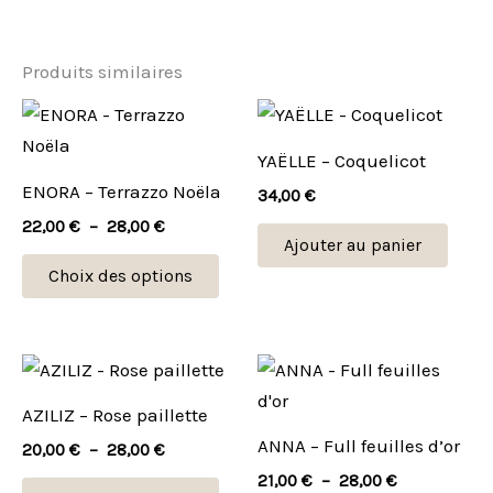
Produits similaires
Plage
Ce
de
produit
prix :
YAËLLE – Coquelicot
22,00 €
a
ENORA – Terrazzo Noëla
à
34,00
€
plusieurs
28,00 €
22,00
€
–
28,00
€
variations.
Ajouter au panier
Les
Choix des options
options
peuvent
être
Plage
Plage
Ce
Ce
de
de
choisies
produit
prod
prix :
prix :
AZILIZ – Rose paillette
sur
20,00 €
21,00 €
a
a
ANNA – Full feuilles d’or
à
à
20,00
€
–
28,00
€
la
plusieurs
plus
28,00 €
28,00 €
21,00
€
–
28,00
€
page
variations.
vari