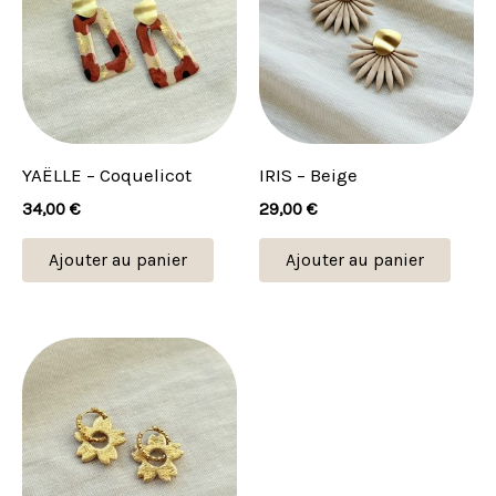
YAËLLE – Coquelicot
IRIS – Beige
34,00
€
29,00
€
Ajouter au panier
Ajouter au panier
Plage
Ce
de
produit
prix :
21,00 €
a
à
plusieurs
28,00 €
variations.