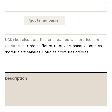
Ajouter au panier
UGS :
boucles-doreilles-creoles-fleurs-enora-leopard
Catégories :
Créoles fleurs
,
Bijoux artisanaux
,
Boucles
d’oreille artisanales
,
Boucles d’oreilles créoles
Description
Informations complémentaires
Avis (0)