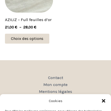
Les
options
peuvent
AZILIZ – Full feuilles d’or
être
21,00
€
–
28,00
€
choisies
sur
Choix des options
la
page
du
produit
Contact
Mon compte
Mentions légales
Conditions générales de vente
Cookies
Politique de confidentialité