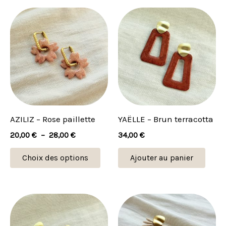
Plage
Ce
de
produit
prix :
20,00 €
a
à
plusieurs
28,00 €
variations.
Les
options
peuvent
AZILIZ – Rose paillette
YAËLLE – Brun terracotta
être
20,00
€
–
28,00
€
34,00
€
choisies
sur
Choix des options
Ajouter au panier
la
page
du
produit