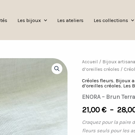
tés
Les bijoux
Les ateliers
Les collections
quantité
Accueil
/
Bijoux artisan
de
d’oreilles créoles
/
Créol
ENORA
-
Créoles fleurs
,
Bijoux 
Brun
d’oreilles créoles
,
Les B
Terracotta
ENORA – Brun Terra
21,00
€
–
28,0
Craquez pour la paire d
fleurs seuls pour les a