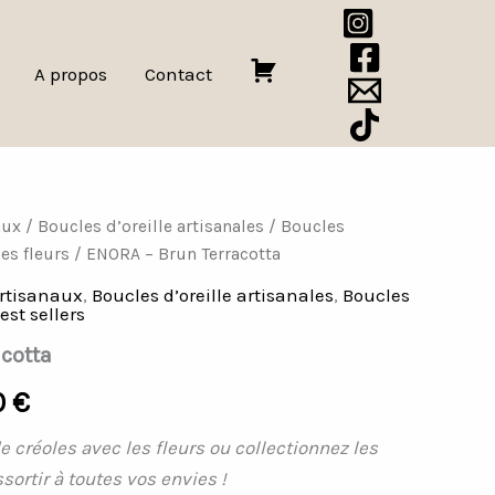
A propos
Contact
P
a
n
i
e
aux
/
Boucles d’oreille artisanales
/
Boucles
Plage
r
es fleurs
/ ENORA – Brun Terracotta
de
artisanaux
,
Boucles d’oreille artisanales
,
Boucles
est sellers
prix :
cotta
21,00 €
0
€
à
e créoles avec les fleurs ou collectionnez les
28,00 €
ssortir à toutes vos envies
!