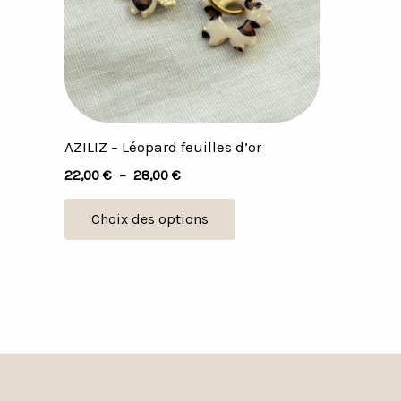
Les
options
peuvent
être
choisies
sur
AZILIZ – Léopard feuilles d’or
la
22,00
€
–
28,00
€
page
du
Choix des options
produit