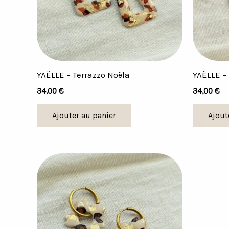
YAËLLE – Terrazzo Noëla
YAËLLE – 
34,00
€
34,00
€
Ajouter au panier
Ajout
Plage
Ce
de
produit
prix :
22,00 €
a
à
plusieurs
28,00 €
variations.