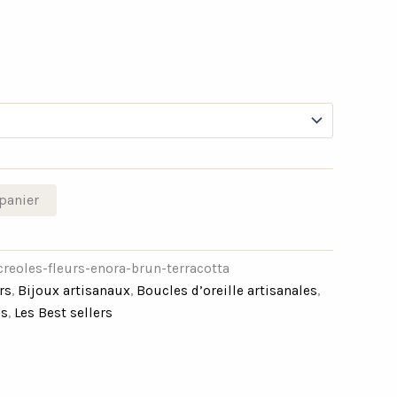
panier
creoles-fleurs-enora-brun-terracotta
rs
,
Bijoux artisanaux
,
Boucles d’oreille artisanales
,
es
,
Les Best sellers