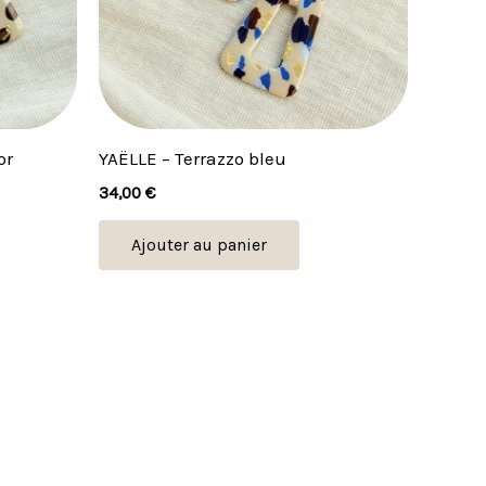
or
YAËLLE – Terrazzo bleu
34,00
€
Ajouter au panier