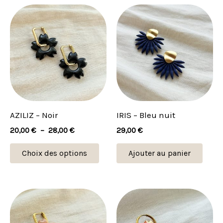
Plage
Ce
de
produit
prix :
20,00 €
a
à
plusieurs
28,00 €
variations.
Les
options
peuvent
AZILIZ – Noir
IRIS – Bleu nuit
être
20,00
€
–
28,00
€
29,00
€
choisies
sur
Choix des options
Ajouter au panier
la
page
du
Plage
Plage
Ce
Ce
de
de
produit
produit
prod
prix :
prix :
20,00 €
21,00 €
a
a