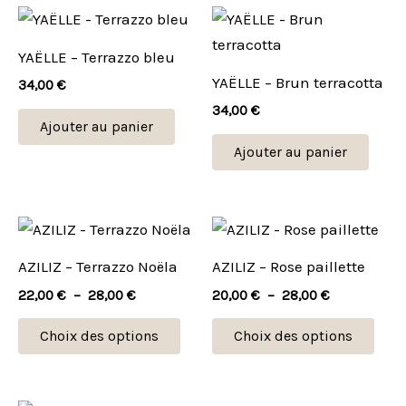
YAËLLE – Terrazzo bleu
YAËLLE – Brun terracotta
34,00
€
34,00
€
Ajouter au panier
Ajouter au panier
Plage
Plage
Ce
Ce
de
de
produit
prod
prix :
prix :
AZILIZ – Terrazzo Noëla
AZILIZ – Rose paillette
22,00 €
20,00 €
a
a
à
à
22,00
€
–
28,00
€
20,00
€
–
28,00
€
plusieurs
plus
28,00 €
28,00 €
variations.
vari
Choix des options
Choix des options
Les
Les
options
opti
peuvent
peu