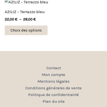
Plage
Ce
de
être
être
produit
prix :
AZILIZ – Terrazzo bleu
choisies
choi
22,00 €
a
à
22,00
€
–
28,00
€
sur
sur
plusieurs
28,00 €
la
la
variations.
Choix des options
page
pag
Les
du
du
options
produit
prod
peuvent
être
choisies
Contact
sur
Mon compte
la
Mentions légales
page
Conditions générales de vente
du
Politique de confidentialité
produit
Plan du site