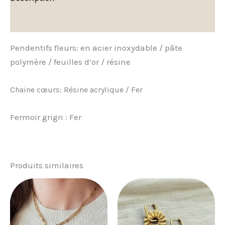
Avis (0)
Pendentifs fleurs: en acier inoxydable / pâte
polymère / feuilles d’or / résine
Chaine cœurs: Résine acrylique / Fer
Fermoir grigri : Fer
Produits similaires
Plage
Ce
de
prod
prix :
21,00 €
a
à