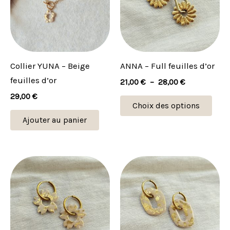
plus
28,00 €
vari
Les
opti
peu
Collier YUNA – Beige
ANNA – Full feuilles d’or
être
feuilles d’or
21,00
€
–
28,00
€
choi
29,00
€
sur
Choix des options
la
Ajouter au panier
pag
du
prod
Plage
Plage
Ce
Ce
de
de
produit
prod
prix :
prix :
21,00 €
23,00 €
a
a
à
à
plusieurs
plus
28,00 €
29,00 €
variations.
vari