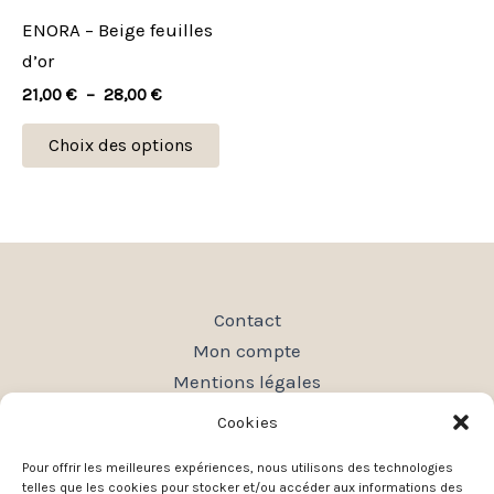
peuvent
ENORA – Beige feuilles
être
d’or
choisies
21,00
€
–
28,00
€
sur
la
Choix des options
page
du
produit
Contact
Mon compte
Mentions légales
Conditions générales de vente
Cookies
Politique de confidentialité
Pour offrir les meilleures expériences, nous utilisons des technologies
Plan du site
telles que les cookies pour stocker et/ou accéder aux informations des