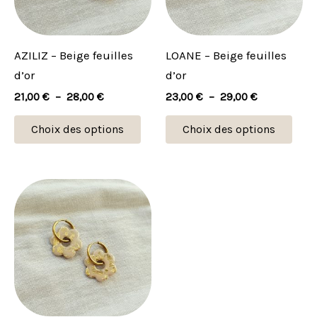
Les
Les
options
opti
peuvent
peu
AZILIZ – Beige feuilles
LOANE – Beige feuilles
être
être
d’or
d’or
choisies
choi
21,00
€
–
28,00
€
23,00
€
–
29,00
€
sur
sur
la
la
Choix des options
Choix des options
page
pag
du
du
produit
prod
Plage
Ce
de
produit
prix :
21,00 €
a
à
plusieurs
28,00 €
variations.
Les
options