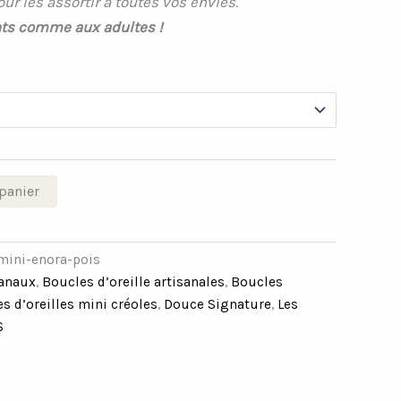
our les assortir à toutes vos envies.
ts comme aux adultes !
panier
mini-enora-pois
sanaux
,
Boucles d’oreille artisanales
,
Boucles
s d’oreilles mini créoles
,
Douce Signature
,
Les
S