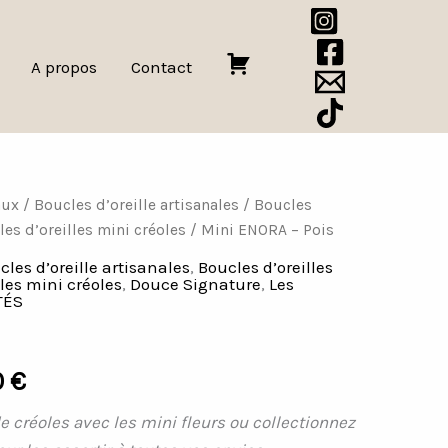
A propos
Contact
P
a
n
i
e
aux
/
Boucles d’oreille artisanales
/
Boucles
Plage
r
es d’oreilles mini créoles
/ Mini ENORA – Pois
de
cles d’oreille artisanales
,
Boucles d’oreilles
lles mini créoles
,
Douce Signature
,
Les
prix :
TÉS
16,00 €
à
0
€
22,00 €
e créoles avec les mini fleurs ou collectionnez