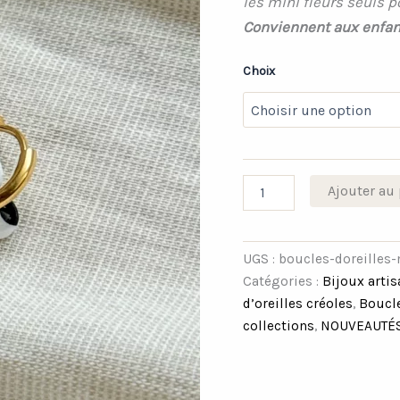
les mini fleurs seuls p
Conviennent aux enfan
Choix
Ajouter au 
UGS :
boucles-doreilles-
Catégories :
Bijoux arti
d’oreilles créoles
,
Boucle
collections
,
NOUVEAUTÉ