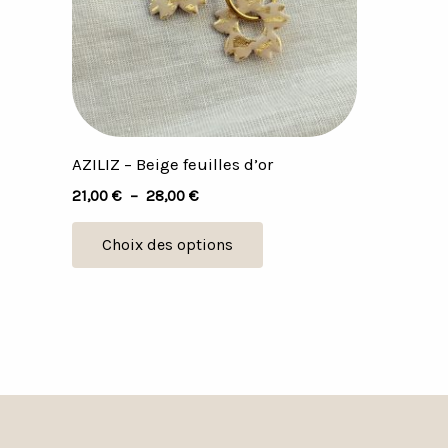
Les
options
peuvent
être
choisies
sur
AZILIZ – Beige feuilles d’or
la
21,00
€
–
28,00
€
page
du
Choix des options
produit