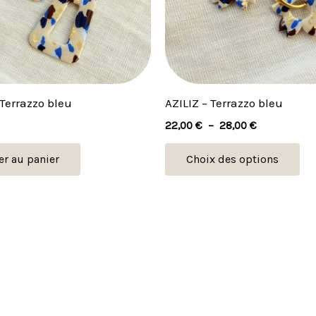
op
pe
êtr
cho
su
Terrazzo bleu
AZILIZ – Terrazzo bleu
la
22,00
€
–
28,00
€
pa
du
er au panier
Choix des options
pr