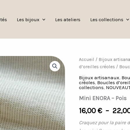
tés
Les bijoux
Les ateliers
Les collections
quantité
Accueil
/
Bijoux artisan
de
d’oreilles créoles
/
Boucl
Mini
ENORA
Bijoux artisanaux
,
Bou
-
créoles
,
Boucles d’orei
collections
,
NOUVEAU
Pois
Mini ENORA – Pois
16,00
€
–
22,0
Craquez pour la paire d