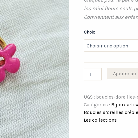
les mini fleurs seuls p
Conviennent aux enfan
Choix
Ajouter au 
UGS :
boucles-doreilles-
Catégories :
Bijoux arti
Boucles d’oreilles créol
Les collections