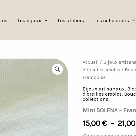
tés
Les bijoux
Les ateliers
Les collections
quantité
Accueil
/
Bijoux artisan
de
d’oreilles créoles
/
Boucl
Mini
Framboise
SOLENA
-
Bijoux artisanaux
,
Blo
Framboise
d’oreilles créoles
,
Boucl
collections
Mini SOLENA – Fra
15,00
€
–
21,0
Craquez pour la paire d