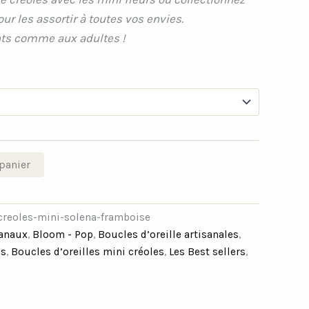
our les assortir à toutes vos envies.
ts comme aux adultes !
panier
creoles-mini-solena-framboise
sanaux
,
Bloom - Pop
,
Boucles d’oreille artisanales
,
es
,
Boucles d’oreilles mini créoles
,
Les Best sellers
,