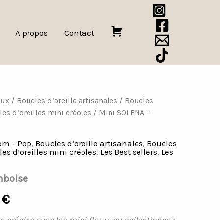
A propos
Contact
P
a
n
i
e
aux
/
Boucles d’oreille artisanales
/
Boucles
Plage
r
es d’oreilles mini créoles
/ Mini SOLENA –
de
om - Pop
,
Boucles d’oreille artisanales
,
Boucles
prix :
es d’oreilles mini créoles
,
Les Best sellers
,
Les
15,00 €
mboise
à
0
€
21,00 €
e créoles avec les mini fleurs ou collectionnez