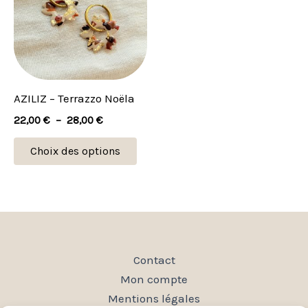
à
plusieurs
28,00 €
variations.
Les
options
peuvent
AZILIZ – Terrazzo Noëla
être
22,00
€
–
28,00
€
choisies
sur
Choix des options
la
page
du
produit
Contact
Mon compte
Mentions légales