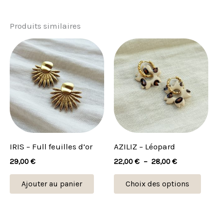
Produits similaires
Plage
Ce
de
prod
prix :
22,00 €
a
à
plus
28,00 €
vari
Les
opti
peu
IRIS – Full feuilles d’or
AZILIZ – Léopard
être
29,00
€
22,00
€
–
28,00
€
choi
sur
Ajouter au panier
Choix des options
la
pag